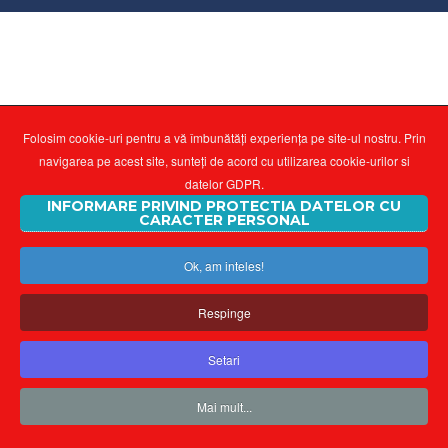
Folosim cookie-uri pentru a vă îmbunătăți experiența pe site-ul nostru. Prin
navigarea pe acest site, sunteți de acord cu utilizarea cookie-urilor si
datelor GDPR.
INFORMARE PRIVIND PROTECTIA DATELOR CU
CARACTER PERSONAL
Ok, am inteles!
Respinge
Setari
Mai mult...