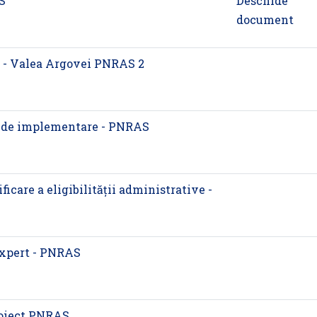
S
Deschide
document
 - Valea Argovei PNRAS 2
t de implementare - PNRAS
ficare a eligibilității administrative -
expert - PNRAS
roiect PNRAS