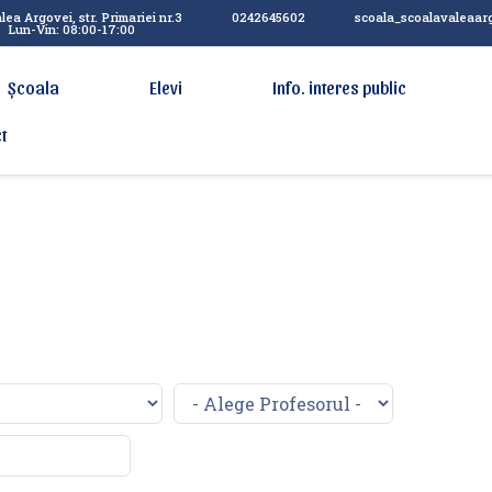
lea Argovei, str. Primariei nr.3
0242645602
scoala_scoalavaleaar
Lun-Vin: 08:00-17:00
Școala
Elevi
Info. interes public
t