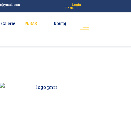
g@ymail.com
Login
Form
Galerie
PNRAS
Noutăți