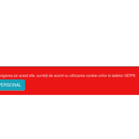
vigarea pe acest site, sunteți de acord cu utilizarea cookie-urilor si datelor GDPR.
 PERSONAL
ne-mă minte