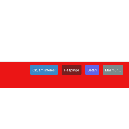
Ok, am inteles!
Respinge
Setari
Mai mult...